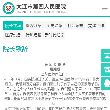
Tog
nav
院长致辞
医院介绍
历史沿革
社会荣誉
党建工作
医疗设备
行风建设
新时代辽宁
精神
院长致辞
医 师 节 寄 语
唐殿成
全院医师同仁们：
2017年11月，国务院通过了关于设立“中国医师节”的申请，作为一名
395
医生，我感到万分自豪，我们医生终于有了自己的国家级节日。今
日，在这个令人终生难忘的酷暑中，我们迎来了第一个“中国医师
节”。首先，我代表院领导班子和我个人向全院广大医师表示节日的
祝贺，也向战斗在高温中暑救治工作一线的医务工作者表示崇高的敬
意！
设立“中国医师节”，目的是让我们牢记希波格拉底誓言，更是激励广