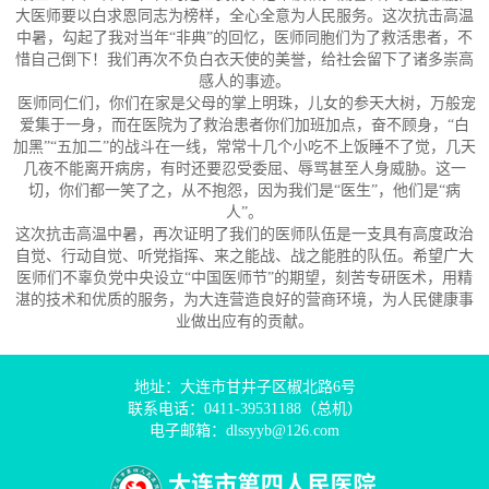
大医师要以白求恩同志为榜样，全心全意为人民服务。这次抗击高温
中暑，勾起了我对当年“非典”的回忆，医师同胞们为了救活患者，不
惜自己倒下！我们再次不负白衣天使的美誉，给社会留下了诸多崇高
感人的事迹。
医师同仁们，你们在家是父母的掌上明珠，儿女的参天大树，万般宠
爱集于一身，而在医院为了救治患者你们加班加点，奋不顾身，“白
加黑”“五加二”的战斗在一线，常常十几个小吃不上饭睡不了觉，几天
几夜不能离开病房，有时还要忍受委屈、辱骂甚至人身威胁。这一
切，你们都一笑了之，从不抱怨，因为我们是“医生”，他们是“病
人”。
这次抗击高温中暑，再次证明了我们的医师队伍是一支具有高度政治
自觉、行动自觉、听党指挥、来之能战、战之能胜的队伍。希望广大
医师们不辜负党中央设立“中国医师节”的期望，刻苦专研医术，用精
湛的技术和优质的服务，为大连营造良好的营商环境，为人民健康事
业做出应有的贡献。
地址：大连市甘井子区椒北路6号
联系电话：0411-39531188（总机）
电子邮箱：dlssyyb@126.com