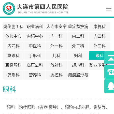
Tog
nav
烧伤创面科
职业病科
大连市安宁
重症监护病
康复科
疗护中心
房ICU
体检中心
内镜中心
内一科
内二科
内三科
内四科
中医科
外一科
外二科
外三科
急诊科
手麻科
儿科
妇科
眼科
耳鼻喉科
高压氧科
放射科
超声科
职业卫生科
药剂科
营养科
质控科
瘢痕整形与
医疗美容科
395
眼科
眼科：治疗眼睑（炎症 囊肿）、眼睑内或外翻、倒睫等、