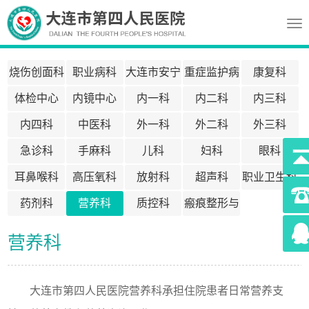
Tog
nav
烧伤创面科
职业病科
大连市安宁
重症监护病
康复科
疗护中心
房ICU
体检中心
内镜中心
内一科
内二科
内三科
内四科
中医科
外一科
外二科
外三科
急诊科
手麻科
儿科
妇科
眼科
耳鼻喉科
高压氧科
放射科
超声科
职业卫生科
药剂科
营养科
质控科
瘢痕整形与
医疗美容科
395
营养科
大连市第四人民医院营养科承担住院患者日常营养支