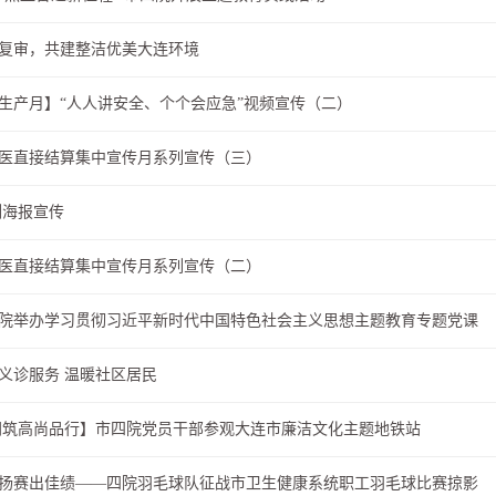
复审，共建整洁优美大连环境
安全生产月】“人人讲安全、个个会应急”视频宣传（二）
医直接结算集中宣传月系列宣传（三）
列海报宣传
医直接结算集中宣传月系列宣传（二）
院举办学习贯彻习近平新时代中国特色社会主义思想主题教育专题党课
义诊服务 温暖社区居民
同筑高尚品行】市四院党员干部参观大连市廉洁文化主题地铁站
扬赛出佳绩——四院羽毛球队征战市卫生健康系统职工羽毛球比赛掠影