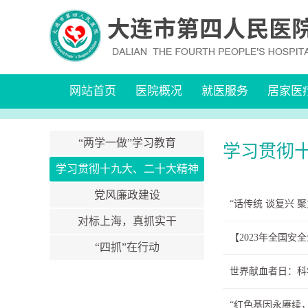
网站首页
医院概况
就医服务
居家医
“两学一做”学习教育
学习贯彻
学习贯彻十九大、二十大精神
党风廉政建设
“话传统 谈复兴 
对标上海，真抓实干
【2023年全国
“四抓”在行动
世界献血者日：科
“红色基因永赓续