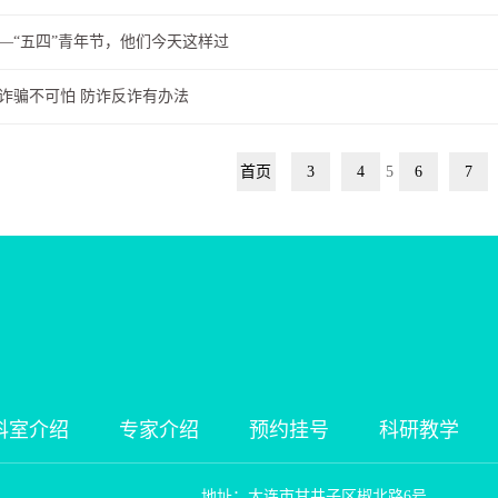
—“五四”青年节，他们今天这样过
诈骗不可怕 防诈反诈有办法
首页
3
4
5
6
7
科室介绍
专家介绍
预约挂号
科研教学
地址：大连市甘井子区椒北路6号