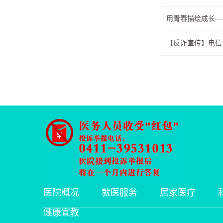
用青春描绘成长—
【反诈宣传】电信
医院概况
就医服务
居家医疗
健康宣教