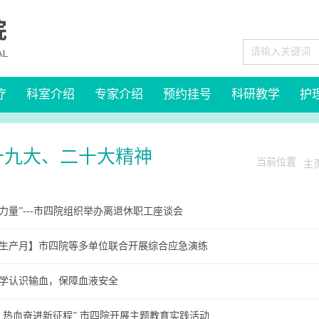
疗
科室介绍
专家介绍
预约挂号
科研教学
护
十九大、二十大精神
当前位置
主
聚力量”---市四院组织举办离退休职工座谈会
安全生产月】市四院等多单位联合开展综合应急演练
学认识输血，保障血液安全
，热血奋进新征程” 市四院开展主题教育实践活动